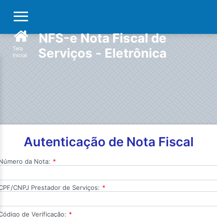
NFS-e Nota Fiscal de
Tela
Serviços - Eletrônica
Inicial
Autenticação de Nota Fiscal
Número da Nota:
*
CPF/CNPJ Prestador de Serviços:
*
Código de Verificação:
*